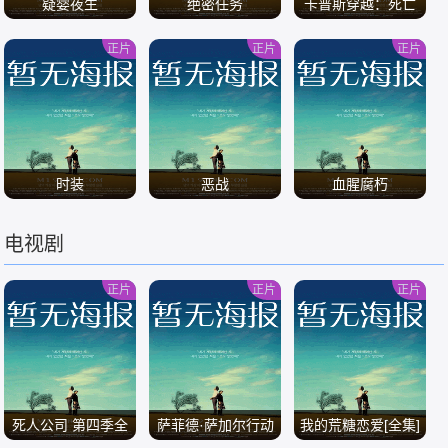
疑婴夜生
绝密任务
卡普斯穿越：死亡
的反面
正片
正片
正片
/
/
/
时装
恶战
血腥腐朽
电视剧
/
/
/
正片
正片
正片
死人公司 第四季全
萨菲德·萨加尔行动
我的荒糖恋爱[全集]