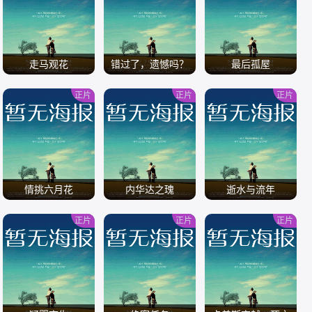
/
/
/
走马观花
错过了，遗憾吗？
最后孤屋
正片
正片
正片
/
/
/
情挑六月花
内华达之瑰
逝水与流年
正片
正片
正片
/
/
/