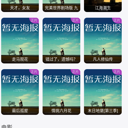
天才，女友
完美世界剧场版 九
江海潮生
劫焚天
正片
正片
正片
/
/
/
走马观花
错过了，遗憾吗？
凡人修仙传
正片
正片
正片
/
/
/
最后孤屋
情挑六月花
末日地堡[第三季]
电影