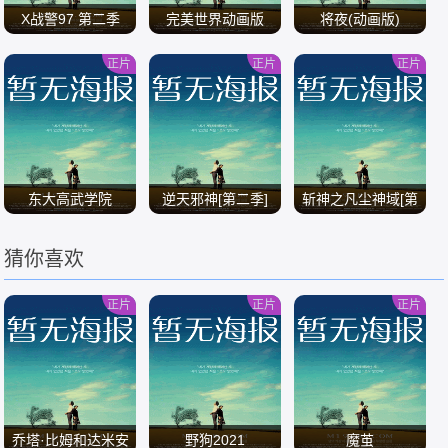
X战警97 第二季
完美世界动画版
将夜(动画版)
正片
正片
正片
/
/
/
东大高武学院
逆天邪神[第二季]
斩神之凡尘神域[第
二季]
猜你喜欢
/
/
/
正片
正片
正片
乔塔·比姆和达米安
野狗2021
魔茧