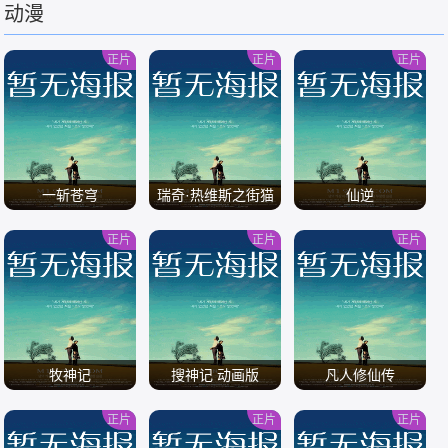
动漫
/
/
正片
正片
正片
一斩苍穹
瑞奇·热维斯之街猫
仙逆
一族
正片
正片
正片
/
/
/
牧神记
搜神记 动画版
凡人修仙传
正片
正片
正片