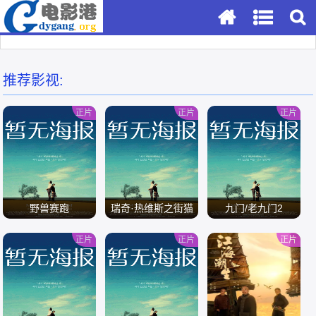
推荐影视:
正片
正片
正片
野兽赛跑
瑞奇·热维斯之街猫
九门/老九门2
一族
正片
正片
正片
/
/
/