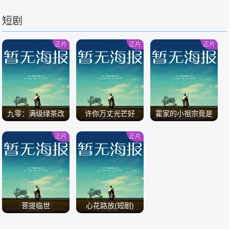
短剧
/
/
/
正片
正片
正片
九零：满级绿茶改
许你万丈光芒好
霍家的小祖宗竟是
造反派计划
无敌小将军
正片
正片
/
/
/
菩提临世
心花路放(短剧)