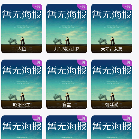
正片
正片
正片
/
/
/
人鱼
九门/老九门2
天才，女友
正片
正片
正片
/
/
/
昭阳公主
盲盒
御廷谣
正片
正片
正片
/
/
/