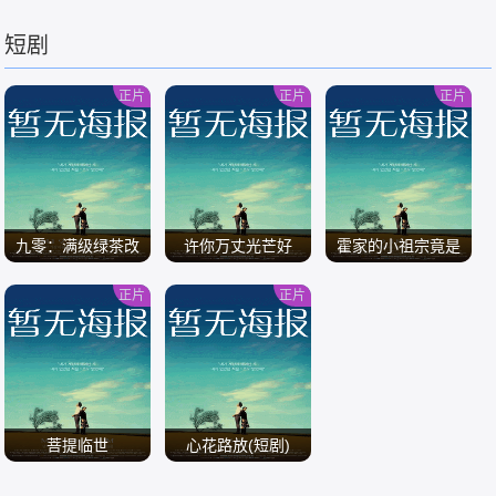
红瘦[全集]
短剧
/
/
/
正片
正片
正片
九零：满级绿茶改
许你万丈光芒好
霍家的小祖宗竟是
造反派计划
无敌小将军
正片
正片
/
/
/
菩提临世
心花路放(短剧)