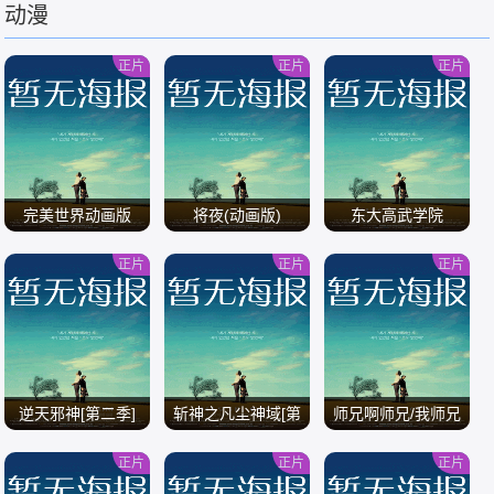
动漫
/
/
正片
正片
正片
完美世界动画版
将夜(动画版)
东大高武学院
正片
正片
正片
/
/
/
逆天邪神[第二季]
斩神之凡尘神域[第
师兄啊师兄/我师兄
二季]
实在太稳健了
正片
正片
正片