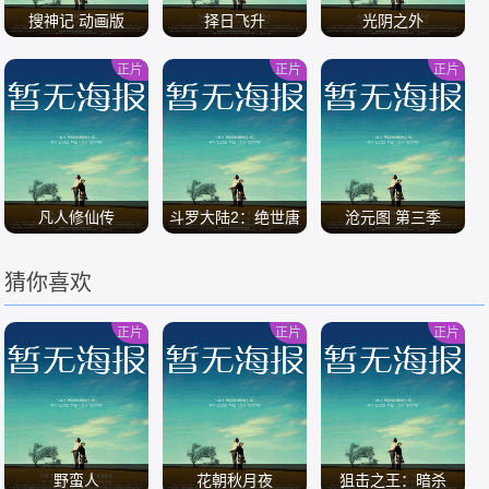
搜神记 动画版
择日飞升
光阴之外
正片
正片
正片
/
/
/
凡人修仙传
斗罗大陆2：绝世唐
沧元图 第三季
门
猜你喜欢
/
/
/
正片
正片
正片
野蛮人
花朝秋月夜
狙击之王：暗杀