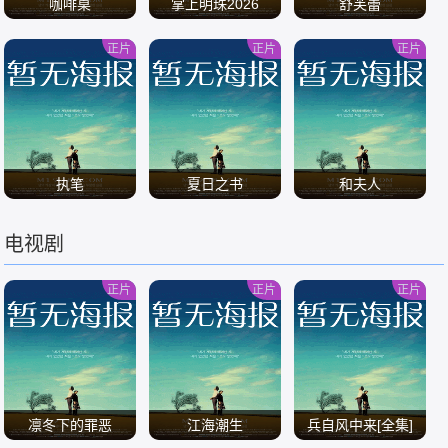
咖啡桌
掌上明珠2026
舒芙蕾
正片
正片
正片
/
/
/
执笔
夏日之书
和夫人
电视剧
/
/
/
正片
正片
正片
凛冬下的罪恶
江海潮生
兵自风中来[全集]