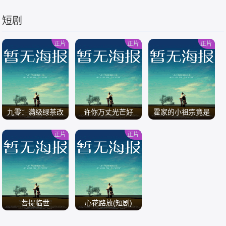
城[第三季]
短剧
/
/
/
正片
正片
正片
九零：满级绿茶改
许你万丈光芒好
霍家的小祖宗竟是
造反派计划
无敌小将军
正片
正片
/
/
/
菩提临世
心花路放(短剧)