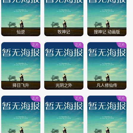
/
/
/
仙逆
牧神记
搜神记 动画版
正片
正片
正片
/
/
/
择日飞升
光阴之外
凡人修仙传
正片
正片
正片
/
/
/