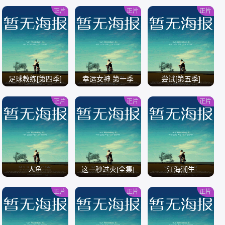
正片
正片
正片
/
/
/
足球教练[第四季]
幸运女神 第一季
尝试[第五季]
正片
正片
正片
/
/
/
人鱼
这一秒过火[全集]
江海潮生
正片
正片
正片
/
/
/