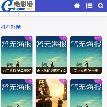
推荐影视:
正片
正片
正片
百年孤独 第二季07
杀人者的购物中心2
幸运女神 第一季
正片
正片
正片
/
/
/