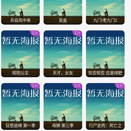
兵自风中来
盲盒
九门/老九门2
正片
正片
/
/
/
昭阳公主
天才，女友
知否知否 应是绿肥
红瘦[全集]
正片
正片
正片
/
/
/
狂怒追缉 第一季
母狮 第三季
行尸走肉：死亡之