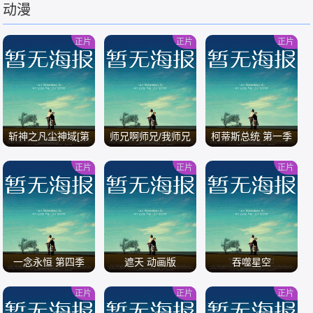
动漫
/
/
正片
正片
正片
斩神之凡尘神域[第
师兄啊师兄/我师兄
柯蒂斯总统 第一季
二季]
实在太稳健了
正片
正片
正片
/
/
/
一念永恒 第四季
遮天 动画版
吞噬星空
正片
正片
正片