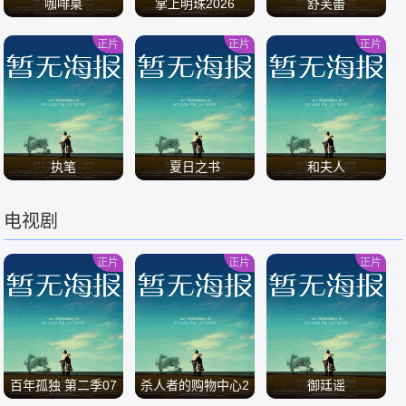
咖啡桌
掌上明珠2026
舒芙蕾
正片
正片
正片
/
/
/
执笔
夏日之书
和夫人
电视剧
/
/
/
正片
正片
正片
百年孤独 第二季07
杀人者的购物中心2
御廷谣