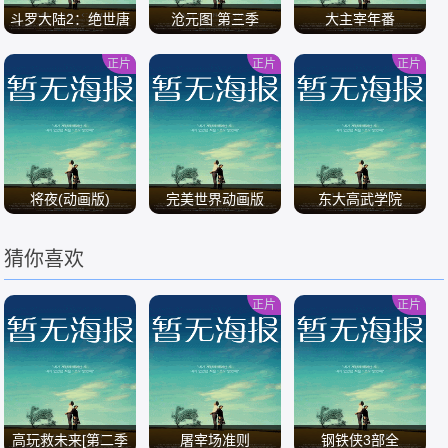
斗罗大陆2：绝世唐
沧元图 第三季
大主宰年番
门
正片
正片
正片
/
/
/
将夜(动画版)
完美世界动画版
东大高武学院
猜你喜欢
/
/
/
正片
正片
高玩救未来[第二季
屠宰场准则
钢铁侠3部全