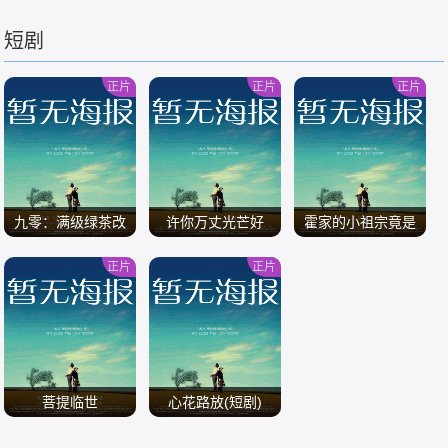
[全集]
短剧
/
/
/
正片
正片
正片
九零：满级绿茶改
许你万丈光芒好
霍家的小祖宗竟是
造反派计划
无敌小将军
正片
正片
/
/
/
菩提临世
心花路放(短剧)