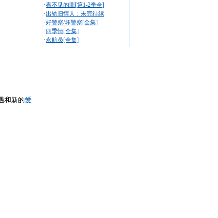
·
看不见的罪[第1-2季全]
·
出轨旧情人：未完待续
·
好警察/坏警察[全集]
·
四季情[全集]
·
永航员[全集]
遇和新的
爱