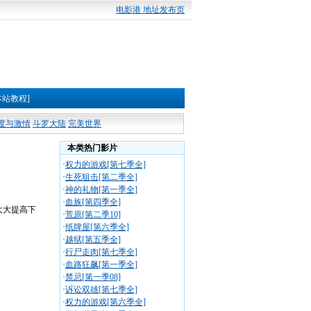
电影港 地址发布页
本站教程]
度与激情
斗罗大陆
完美世界
本类热门影片
·
权力的游戏[第七季全]
·
生死狙击[第二季全]
·
神的礼物[第一季全]
·
血族[第四季全]
大大提高下
·
荒原[第二季10]
·
纸牌屋[第六季全]
·
越狱[第五季全]
·
行尸走肉[第七季全]
·
血路狂飙[第一季全]
·
禁忌[第一季08]
·
诉讼双雄[第七季全]
·
权力的游戏[第六季全]