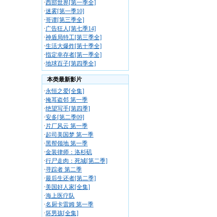
·
西部世界[第一季全]
·
迷雾[第一季10]
·
哥谭[第三季全]
·
广告狂人[第七季14]
·
神盾局特工[第三季全]
·
生活大爆炸[第十季全]
·
指定幸存者[第一季全]
·
地球百子[第四季全]
本类最新影片
·
永恒之爱[全集]
·
掩耳盗邻 第一季
·
绝望写手[第四季]
·
安多[第二季09]
·
片厂风云 第一季
·
起司美国梦 第一季
·
黑帮领地 第一季
·
金装律师：洛杉矶
·
行尸走肉：死城[第二季]
·
寻踪者 第二季
·
最后生还者[第二季]
·
美国好人家[全集]
·
海上医疗队
·
名厨卡雷姆 第一季
·
坏男孩[全集]