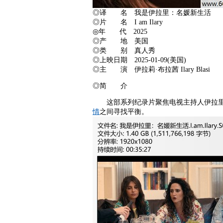
◎译 名 我是伊拉里：名媛新生活
◎片 名 I am Ilary
◎年 代 2025
◎产 地 美国
◎类 别 真人秀
◎上映日期 2025-01-09(美国)
◎主 演 伊拉莉·布拉茜 Ilary Blasi
◎简 介
这部系列纪录片聚焦电视主持人伊拉里·
情
之间寻找平衡。