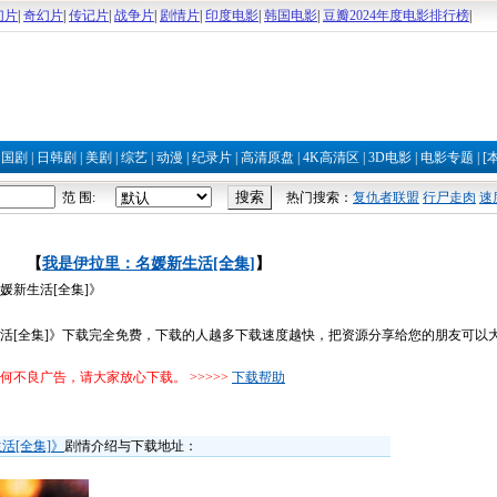
幻片
|
奇幻片
|
传记片
|
战争片
|
剧情片
|
印度电影
|
韩国电影
|
豆瓣2024年度电影排行榜
|
|
国剧
|
日韩剧
|
美剧
|
综艺
|
动漫
|
纪录片
|
高清原盘
|
4K高清区
|
3D电影
|
电影专题
|
[
范 围:
热门搜索：
复仇者联盟
行尸走肉
速
【
我是伊拉里：名媛新生活[全集]
】
媛新生活[全集]》
活[全集]》下载完全免费，下载的人越多下载速度越快，把资源分享给您的朋友可以
不良广告，请大家放心下载。 >>>>>
下载帮助
活[全集]》
剧情介绍与下载地址：