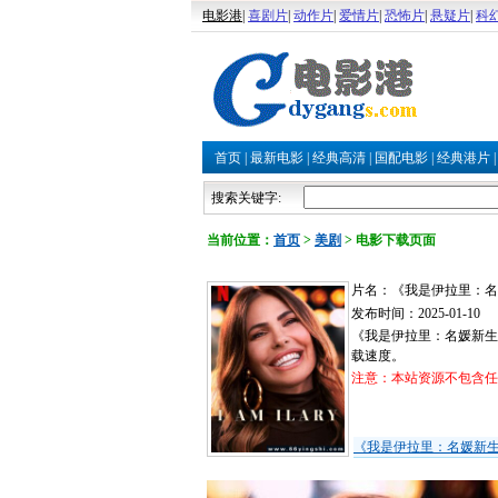
电影港
|
喜剧片
|
动作片
|
爱情片
|
恐怖片
|
悬疑片
|
科
首页
|
最新电影
|
经典高清
|
国配电影
|
经典港片
搜索关键字:
当前位置：
首页
>
美剧
>
电影下载页面
片名：《我是伊拉里：名
发布时间：2025-01-10
《我是伊拉里：名媛新生
载速度。
注意：本站资源不包含任何
《我是伊拉里：名媛新生