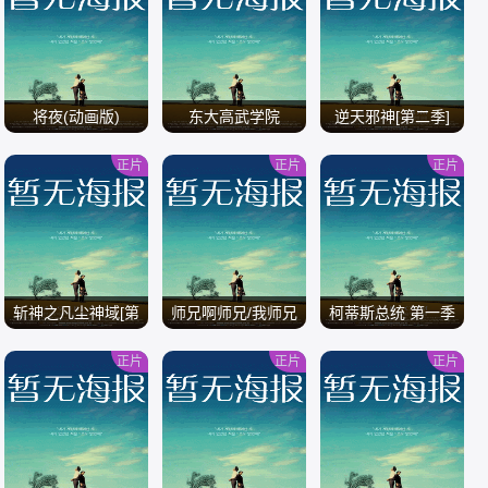
/
/
/
将夜(动画版)
东大高武学院
逆天邪神[第二季]
正片
正片
正片
/
/
/
斩神之凡尘神域[第
师兄啊师兄/我师兄
柯蒂斯总统 第一季
二季]
实在太稳健了
正片
正片
正片
/
/
/