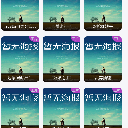
/
/
/
Trustor丑闻：瑞典
燃比娃
双枪红娘子
金融案内幕
正片
正片
正片
/
/
/
地球·劫后重生
残酷之手
灵弈抽魂
正片
正片
正片
/
/
/