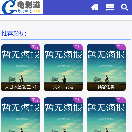
推荐影视:
正片
正片
正片
末日地堡[第三季]
天才，女友
绝密任务
正片
正片
正片
/
/
/