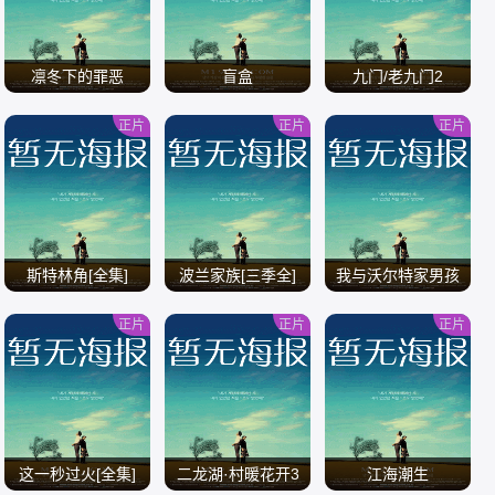
凛冬下的罪恶
盲盒
九门/老九门2
正片
正片
正片
/
/
/
斯特林角[全集]
波兰家族[三季全]
我与沃尔特家男孩
的生活[三季全]
正片
正片
正片
/
/
/
这一秒过火[全集]
二龙湖·村暖花开3
江海潮生