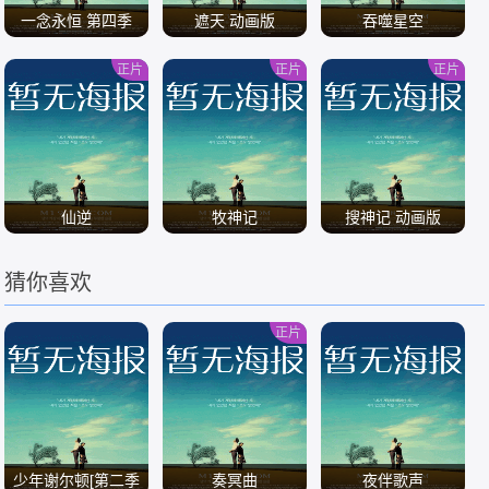
一念永恒 第四季
遮天 动画版
吞噬星空
正片
正片
正片
/
/
/
仙逆
牧神记
搜神记 动画版
猜你喜欢
/
/
/
正片
少年谢尔顿[第二季
奏冥曲
夜伴歌声