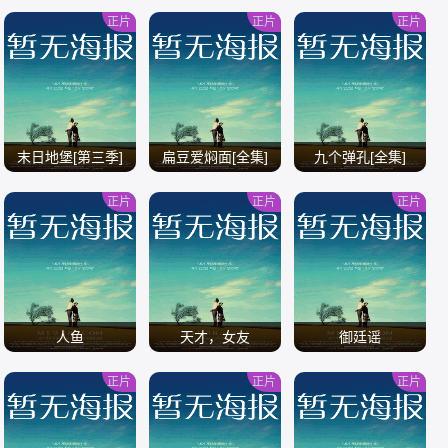
世界[第四季]
正片
正片
正片
/
/
/
末日地堡[第三季]
扁豆爱焖面[全集]
九个弹孔[全集]
正片
正片
正片
/
/
/
人鱼
天才，女友
御廷谣
正片
正片
正片
/
/
/