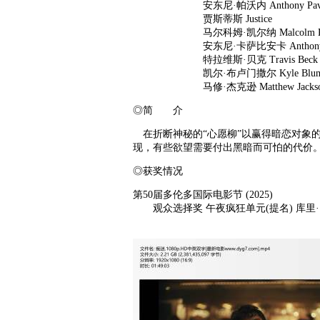
安东尼·帕沃内 Anthony Pavo
贾斯蒂斯 Justice
马尔科姆·凯尔纳 Malcolm Kel
安东尼·卡萨比安卡 Anthony Cas
特拉维斯·贝克 Travis Beck
凯尔·布卢门撒尔 Kyle Blumen
马修·杰克逊 Matthew Jackso
◎简 介
在折断神秘的“心愿柳”以赢得暗恋对象
现，有些欲望需要付出黑暗而可怕的代价
◎获奖情况
第50届多伦多国际电影节 (2025)
观众选择奖 午夜疯狂单元(提名) 库里