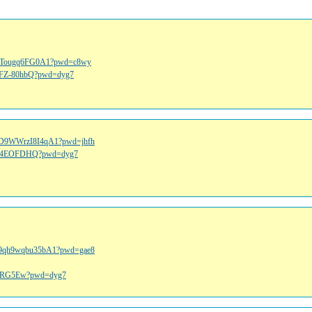
9j9Tougq6FG0A1?pwd=c8wy
lHFZ-80hbQ?pwd=dyg7
eiD9WWrzI8I4qA1?pwd=jhfh
95_V4EOFDHQ?pwd=dyg7
4X9qh9wqbu35bA1?pwd=gae8
e59RG5Ew?pwd=dyg7