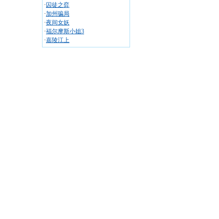
·
囚徒之弈
·
加州骗局
·
夜间女妖
·
福尔摩斯小姐3
·
嘉陵江上