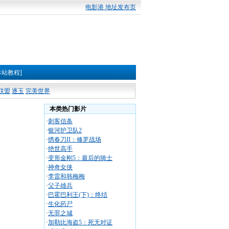
电影港 地址发布页
本站教程]
联盟
逐玉
完美世界
本类热门影片
·
刺客信条
·
银河护卫队2
·
绣春刀II：修罗战场
·
绝世高手
·
变形金刚5：最后的骑士
·
神奇女侠
·
李雷和韩梅梅
·
父子雄兵
·
巴霍巴利王(下)：终结
·
生化药尸
·
无罪之城
·
加勒比海盗5：死无对证