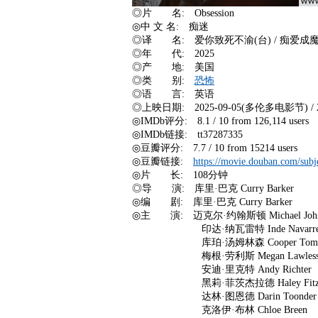
◎片 名: Obsession
◎中 文 名: 痴迷
◎译 名: 爱你致死不渝(台) / 痴爱成
◎年 代: 2025
◎产 地: 美国
◎类 别:
恐怖
◎语 言: 英语
◎上映日期: 2025-09-05(多伦多电影节) / 20
◎IMDb评分: 8.1 / 10 from 126,114 users
◎IMDb链接: tt37287335
◎豆瓣评分: 7.7 / 10 from 15214 users
◎豆瓣链接:
https://movie.douban.com/subj
◎片 长: 108分钟
◎导 演: 库里·巴克 Curry Barker
◎编 剧: 库里·巴克 Curry Barker
◎主 演: 迈克尔·约翰斯顿 Michael John
印达·纳瓦雷特 Inde Navarret
库珀·汤姆林森 Cooper Tomlin
梅根·劳利斯 Megan Lawles
安迪·里克特 Andy Richter
黑莉·菲茨杰拉德 Haley Fitzge
达林·图恩德 Darin Toonder
克洛伊·布林 Chloe Breen