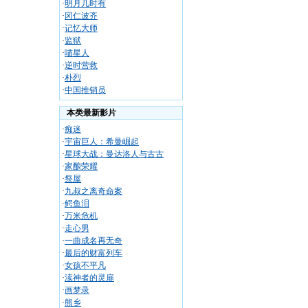
·
明月几时有
·
冈仁波齐
·
记忆大师
·
监狱
·
喵星人
·
逆时营救
·
朴烈
·
中国推销员
本类最新影片
·
痴迷
·
宇宙巨人：希曼崛起
·
星球大战：曼达洛人与古古
·
家酿荣耀
·
祭屋
·
九叔之离奇命案
·
鳄鱼泪
·
万米危机
·
走心男
·
一曲成名再无奇
·
最后的财富列车
·
女孩不平凡
·
渎神者的灵扉
·
画梦录
·
熊乡