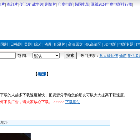
幻片
|
奇幻片
|
传记片
|
战争片
|
剧情片
|
印度电影
|
韩国电影
|
豆瓣2024年度电影排行榜
|
|
国剧
|
日韩剧
|
美剧
|
综艺
|
动漫
|
纪录片
|
高清原盘
|
4K高清区
|
3D电影
|
电影专题
|
[
范 围:
热门搜索：
凡人修仙传
仙逆
复仇者
【
痴迷
】
下载的人越多下载速度越快，把资源分享给您的朋友可以大大提高下载速度。
不良广告，请大家放心下载。 >>>>>
下载帮助
载地址：