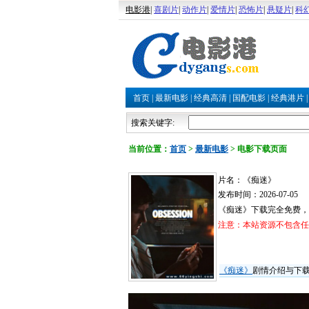
电影港
|
喜剧片
|
动作片
|
爱情片
|
恐怖片
|
悬疑片
|
科
首页
|
最新电影
|
经典高清
|
国配电影
|
经典港片
搜索关键字:
当前位置：
首页
>
最新电影
>
电影下载页面
片名：《痴迷》
发布时间：2026-07-05
《痴迷》下载完全免费，
注意：本站资源不包含任何
《痴迷》
剧情介绍与下