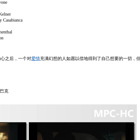
ne
ner
abianca
thal
n
的心之后，一个对
爱情
充满幻想的人如愿以偿地得到了自己想要的一切，
。
·巴克