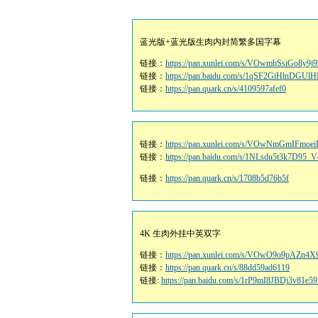
蓝光版+蓝光版生肉内封简繁多国字幕
链接：
https://pan.xunlei.com/s/VOwmbSsiGo8y
链接：
https://pan.baidu.com/s/1qSF2GiHlnDGU
链接：
https://pan.quark.cn/s/4109597afef0
链接：
https://pan.xunlei.com/s/VOwNmGmIFmo
链接：
https://pan.baidu.com/s/1NLsdu5t3k7D
链接：
https://pan.quark.cn/s/1708b5d76b5f
4K 生肉外挂中英双字
链接：
https://pan.xunlei.com/s/VOwO9o9pAZn
链接：
https://pan.quark.cn/s/88dd59ad6119
链接:
https://pan.baidu.com/s/1rP9mI8JBDj3v81