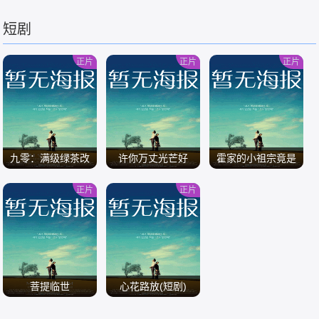
的生活[三季全]
短剧
/
/
/
正片
正片
正片
九零：满级绿茶改
许你万丈光芒好
霍家的小祖宗竟是
造反派计划
无敌小将军
正片
正片
/
/
/
菩提临世
心花路放(短剧)