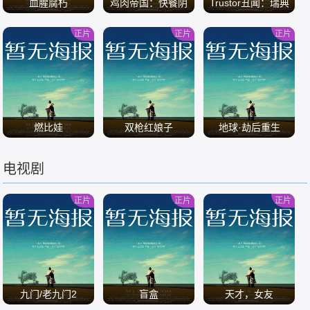
血腥腐朽
鸡肉帝国：快餐阴
Trustor丑闻：瑞典
谋
金融案内幕
正片
正片
正片
/
/
/
燃比娃
双枪红娘子
地球·劫后重生
电视剧
/
/
/
正片
正片
正片
九门/老九门2
盲盒
天才，女友