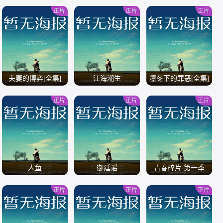
正片
正片
正片
/
/
/
夫妻的博弈[全集]
江海潮生
凛冬下的罪恶[全集]
正片
正片
正片
/
/
/
人鱼
御廷谣
青春碎片 第一季
正片
正片
正片
/
/
/