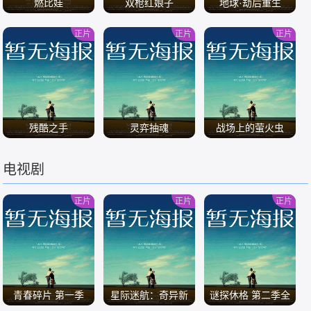
燃比娃
双枪红娘子
地球·劫后重生
正片
正片
正片
/
/
/
残酷之手
灵弈抽魂
战场上的萤火虫
电视剧
/
/
/
正片
正片
正片
青春碎片 第一季
星际迷航：奇异新
谜探休格 第二季全