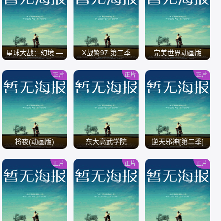
/
/
/
星球大战：幻境 —
X战警97 第二季
完美世界动画版
第九个绝地武士[全
正片
正片
正片
集]
/
/
/
将夜(动画版)
东大高武学院
逆天邪神[第二季]
正片
正片
正片
/
/
/