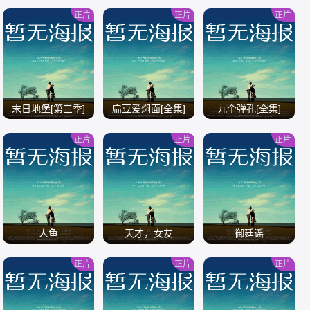
世界[第四季]
正片
正片
正片
/
/
/
末日地堡[第三季]
扁豆爱焖面[全集]
九个弹孔[全集]
正片
正片
正片
/
/
/
人鱼
天才，女友
御廷谣
正片
正片
正片
/
/
/