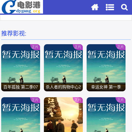
推荐影视:
正片
正片
正片
百年孤独 第二季07
杀人者的购物中心2
幸运女神 第一季
正片
正片
正片
/
/
/