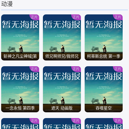
动漫
/
/
正片
正片
正片
斩神之凡尘神域[第
师兄啊师兄/我师兄
柯蒂斯总统 第一季
二季]
实在太稳健了
正片
正片
正片
/
/
/
一念永恒 第四季
遮天 动画版
吞噬星空
正片
正片
正片