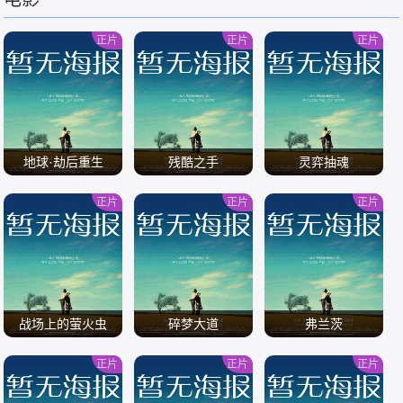
/
/
/
正片
正片
正片
地球·劫后重生
残酷之手
灵弈抽魂
正片
正片
正片
/
/
/
战场上的萤火虫
碎梦大道
弗兰茨
正片
正片
正片