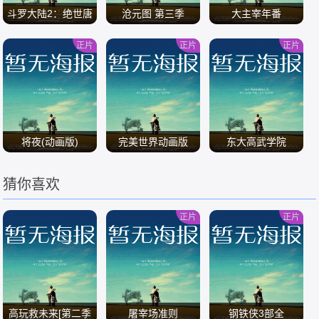
斗罗大陆2：绝世唐
沧元图 第三季
大主宰年番
门
正片
正片
正片
/
/
/
将夜(动画版)
完美世界动画版
东大高武学院
猜你喜欢
/
/
/
正片
正片
高玩救未来[第二季
屠宰场准则
钢铁侠3部全