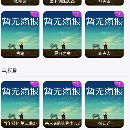
咖啡桌
掌上明珠2026
舒芙蕾
正片
正片
正片
/
/
/
执笔
夏日之书
和夫人
电视剧
/
/
/
正片
正片
正片
百年孤独 第二季07
杀人者的购物中心2
御廷谣