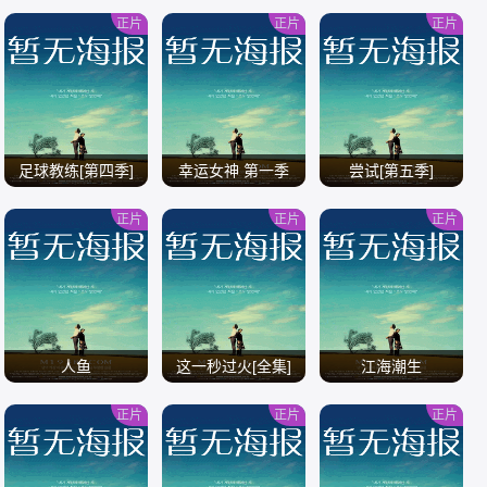
正片
正片
正片
/
/
/
足球教练[第四季]
幸运女神 第一季
尝试[第五季]
正片
正片
正片
/
/
/
人鱼
这一秒过火[全集]
江海潮生
正片
正片
正片
/
/
/