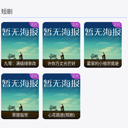
城[第三季]
短剧
/
/
/
正片
正片
正片
九零：满级绿茶改
许你万丈光芒好
霍家的小祖宗竟是
造反派计划
无敌小将军
正片
正片
/
/
/
菩提临世
心花路放(短剧)