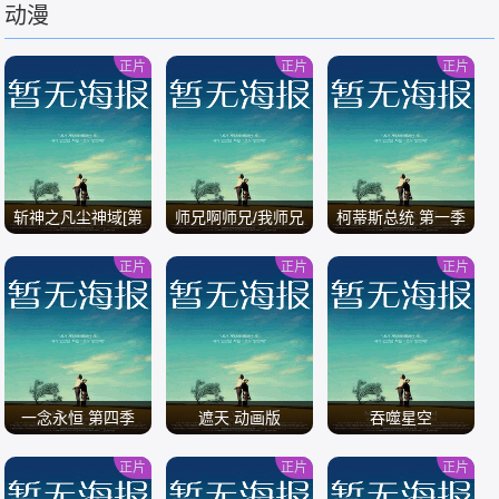
动漫
/
/
正片
正片
正片
斩神之凡尘神域[第
师兄啊师兄/我师兄
柯蒂斯总统 第一季
二季]
实在太稳健了
正片
正片
正片
/
/
/
一念永恒 第四季
遮天 动画版
吞噬星空
正片
正片
正片