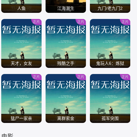
人鱼
江海潮生
九门/老九门2
正片
正片
正片
/
/
/
天才，女友
残酷之手
鬼玩人6：炼狱
正片
正片
正片
/
/
/
猛尸一家亲
离群索金
孤军突围
电影