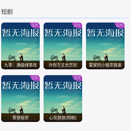
城[第三季]
短剧
/
/
/
正片
正片
正片
九零：满级绿茶改
许你万丈光芒好
霍家的小祖宗竟是
造反派计划
无敌小将军
正片
正片
/
/
/
菩提临世
心花路放(短剧)