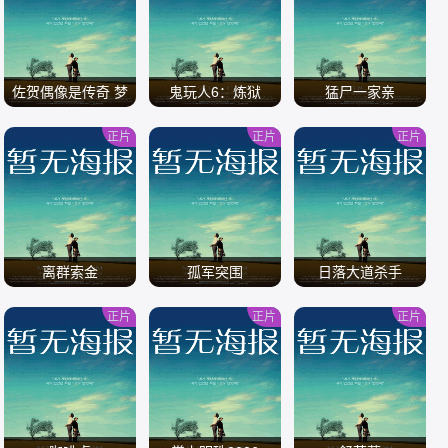
/
/
/
佐贺偶像是传奇 梦
鬼玩人6：炼狱
猛尸一家亲
想银河乐园
正片
正片
正片
/
/
/
离群索金
孤军突围
日落大道杀手
正片
正片
正片
/
/
/