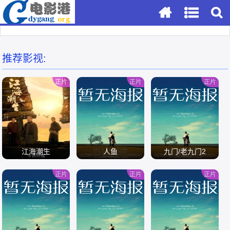
推荐影视:
正片
正片
正片
江海潮生
人鱼
九门/老九门2
正片
正片
正片
/
/
/