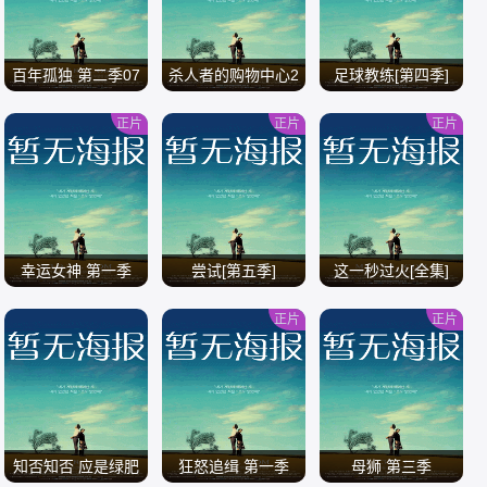
百年孤独 第二季07
杀人者的购物中心2
足球教练[第四季]
正片
正片
正片
/
/
/
幸运女神 第一季
尝试[第五季]
这一秒过火[全集]
正片
正片
/
/
/
知否知否 应是绿肥
狂怒追缉 第一季
母狮 第三季