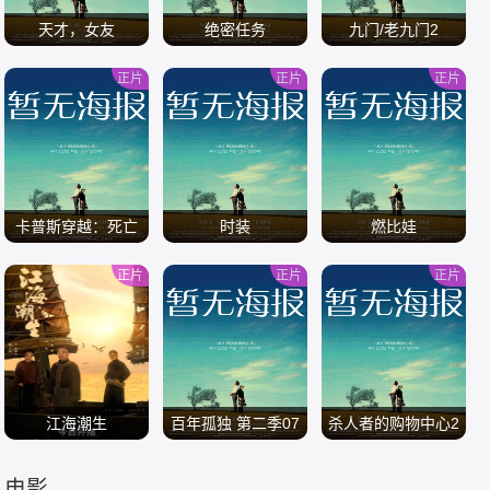
天才，女友
绝密任务
九门/老九门2
正片
正片
正片
/
/
/
卡普斯穿越：死亡
时装
燃比娃
的反面
正片
正片
正片
/
/
/
江海潮生
百年孤独 第二季07
杀人者的购物中心2
电影