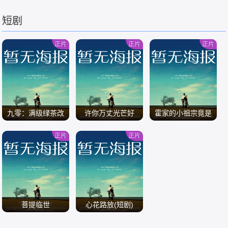
[全集]
短剧
/
/
/
正片
正片
正片
九零：满级绿茶改
许你万丈光芒好
霍家的小祖宗竟是
造反派计划
无敌小将军
正片
正片
/
/
/
菩提临世
心花路放(短剧)