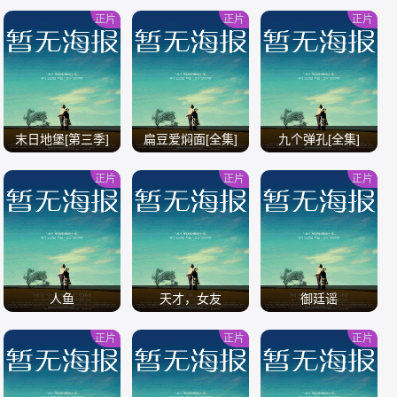
世界[第四季]
正片
正片
正片
/
/
/
末日地堡[第三季]
扁豆爱焖面[全集]
九个弹孔[全集]
正片
正片
正片
/
/
/
人鱼
天才，女友
御廷谣
正片
正片
正片
/
/
/