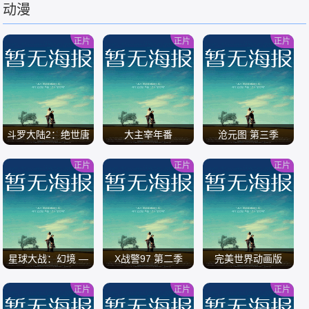
动漫
/
/
正片
正片
正片
斗罗大陆2：绝世唐
大主宰年番
沧元图 第三季
门
正片
正片
正片
/
/
/
星球大战：幻境 —
X战警97 第二季
完美世界动画版
第九个绝地武士[全
正片
正片
正片
集]