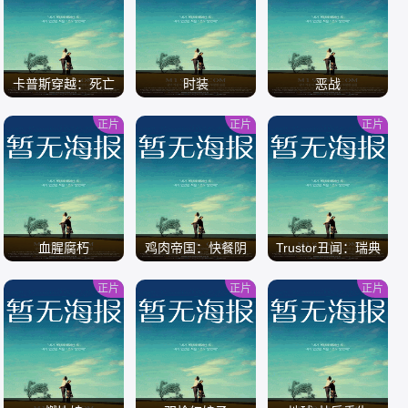
/
/
/
卡普斯穿越：死亡
时装
恶战
的反面
正片
正片
正片
/
/
/
血腥腐朽
鸡肉帝国：快餐阴
Trustor丑闻：瑞典
谋
金融案内幕
正片
正片
正片
/
/
/