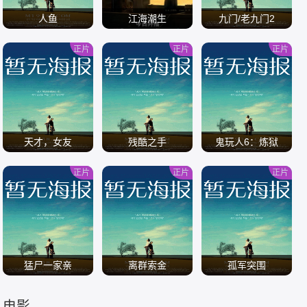
人鱼
江海潮生
九门/老九门2
正片
正片
正片
/
/
/
天才，女友
残酷之手
鬼玩人6：炼狱
正片
正片
正片
/
/
/
猛尸一家亲
离群索金
孤军突围
电影