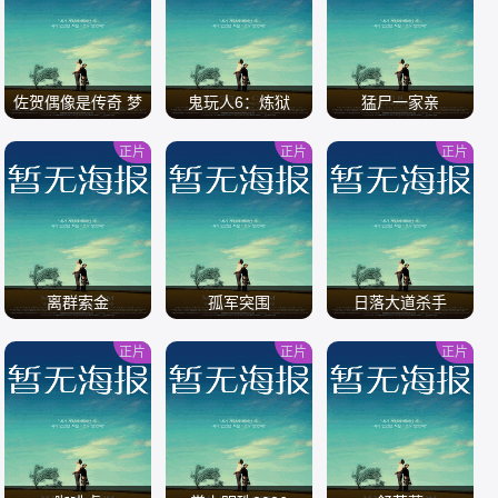
/
/
/
佐贺偶像是传奇 梦
鬼玩人6：炼狱
猛尸一家亲
想银河乐园
正片
正片
正片
/
/
/
离群索金
孤军突围
日落大道杀手
正片
正片
正片
/
/
/