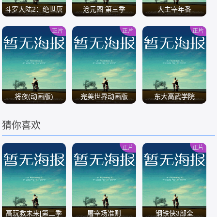
斗罗大陆2：绝世唐
沧元图 第三季
大主宰年番
门
正片
正片
正片
/
/
/
将夜(动画版)
完美世界动画版
东大高武学院
猜你喜欢
/
/
/
正片
正片
高玩救未来[第二季
屠宰场准则
钢铁侠3部全