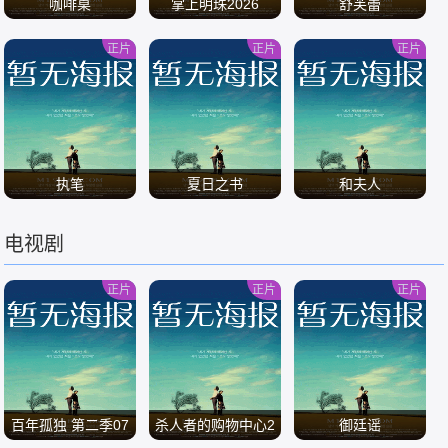
咖啡桌
掌上明珠2026
舒芙蕾
正片
正片
正片
/
/
/
执笔
夏日之书
和夫人
电视剧
/
/
/
正片
正片
正片
百年孤独 第二季07
杀人者的购物中心2
御廷谣