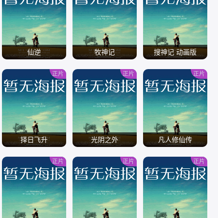
/
/
/
仙逆
牧神记
搜神记 动画版
正片
正片
正片
/
/
/
择日飞升
光阴之外
凡人修仙传
正片
正片
正片
/
/
/