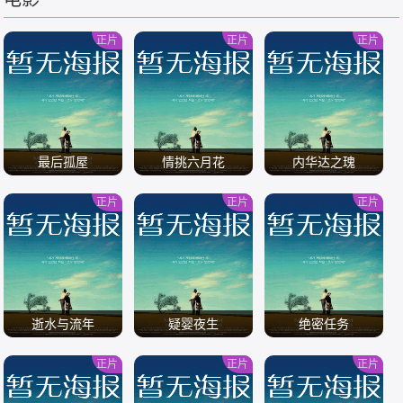
/
/
/
正片
正片
正片
最后孤屋
情挑六月花
内华达之瑰
正片
正片
正片
/
/
/
逝水与流年
疑婴夜生
绝密任务
正片
正片
正片