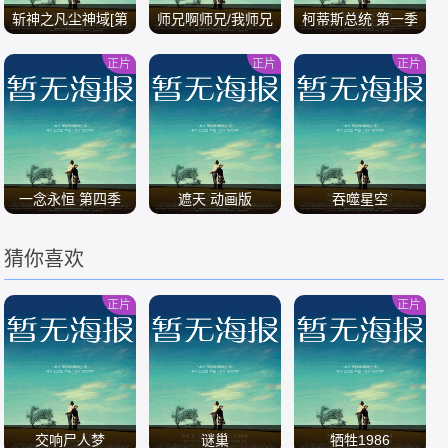
斩神之凡尘神域[第
师兄啊师兄/我师兄
柯蒂斯总统 第一季
二季]
实在太稳健了
正片
正片
正片
/
/
/
一念永恒 第四季
遮天 动画版
吞噬星空
猜你喜欢
/
/
/
正片
正片
交响尸人梦
谜巢
牺牲1986