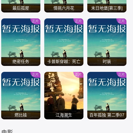
最后孤屋
情挑六月花
末日地堡[第三季]
正片
正片
正片
/
/
/
绝密任务
卡普斯穿越：死亡
时装
的反面
正片
正片
正片
/
/
/
燃比娃
江海潮生
百年孤独 第二季07
电影