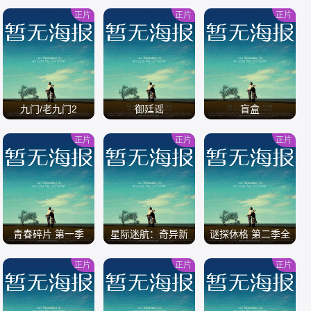
正片
正片
正片
/
/
/
九门/老九门2
御廷谣
盲盒
正片
正片
正片
/
/
/
青春碎片 第一季
星际迷航：奇异新
谜探休格 第二季全
世界[第四季]
正片
正片
正片
/
/
/