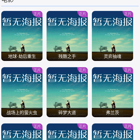
/
/
/
正片
正片
正片
地球·劫后重生
残酷之手
灵弈抽魂
正片
正片
正片
/
/
/
战场上的萤火虫
碎梦大道
弗兰茨
正片
正片
正片