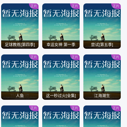
正片
正片
正片
/
/
/
足球教练[第四季]
幸运女神 第一季
尝试[第五季]
正片
正片
正片
/
/
/
人鱼
这一秒过火[全集]
江海潮生
正片
正片
正片
/
/
/