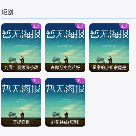
城[第三季]
短剧
/
/
/
正片
正片
正片
九零：满级绿茶改
许你万丈光芒好
霍家的小祖宗竟是
造反派计划
无敌小将军
正片
正片
/
/
/
菩提临世
心花路放(短剧)