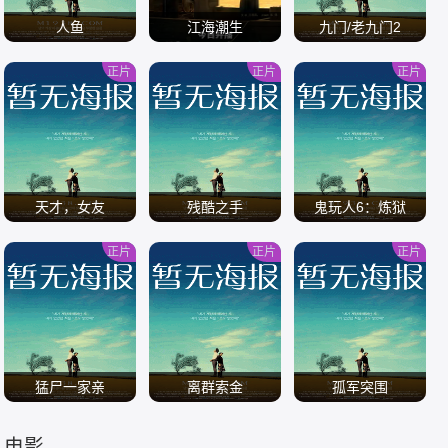
人鱼
江海潮生
九门/老九门2
正片
正片
正片
/
/
/
天才，女友
残酷之手
鬼玩人6：炼狱
正片
正片
正片
/
/
/
猛尸一家亲
离群索金
孤军突围
电影