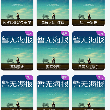
/
/
/
佐贺偶像是传奇 梦
鬼玩人6：炼狱
猛尸一家亲
想银河乐园
正片
正片
正片
/
/
/
离群索金
孤军突围
日落大道杀手
正片
正片
正片
/
/
/