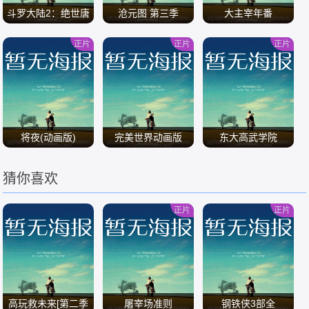
斗罗大陆2：绝世唐
沧元图 第三季
大主宰年番
门
正片
正片
正片
/
/
/
将夜(动画版)
完美世界动画版
东大高武学院
猜你喜欢
/
/
/
正片
正片
高玩救未来[第二季
屠宰场准则
钢铁侠3部全