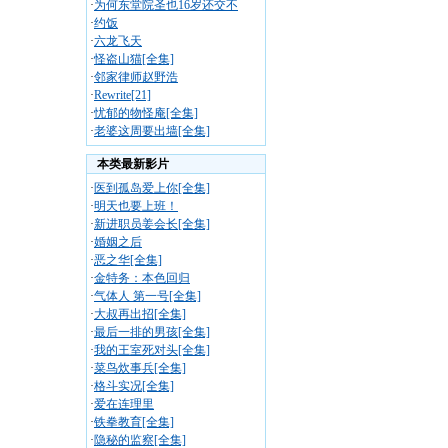
·
为何东堂院圣也16岁还交不
·
约饭
·
六龙飞天
·
怪盗山猫[全集]
·
邻家律师赵野浩
·
Rewrite[21]
·
忧郁的物怪庵[全集]
·
老婆这周要出墙[全集]
本类最新影片
·
医到孤岛爱上你[全集]
·
明天也要上班！
·
新进职员姜会长[全集]
·
婚姻之后
·
恶之华[全集]
·
金特务：本色回归
·
气体人 第一号[全集]
·
大叔再出招[全集]
·
最后一排的男孩[全集]
·
我的王室死对头[全集]
·
菜鸟炊事兵[全集]
·
格斗实况[全集]
·
爱在连理里
·
铁拳教育[全集]
·
隐秘的监察[全集]