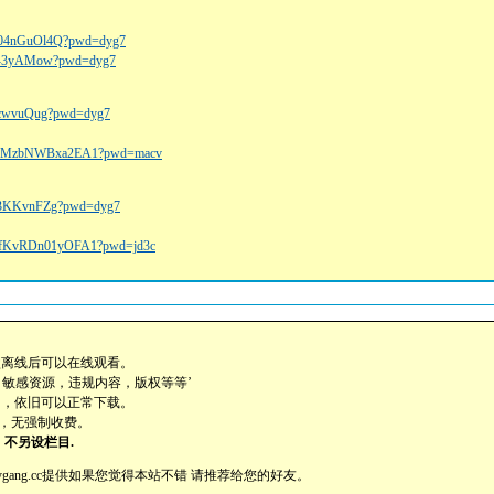
UX04nGuOl4Q?pwd=dyg7
njK-3yAMow?pwd=dyg7
qkcwvuQug?pwd=dyg7
UwP0MzbNWBxa2EA1?pwd=macv
q63KKvnFZg?pwd=dyg7
96fKvRDn01yOFA1?pwd=jd3c
盘离线后可以在线观看。
，敏感资源，违规内容，版权等等’
助，依旧可以正常下载。
载，无强制收费。
不另设栏目.
dygang.cc提供如果您觉得本站不错 请推荐给您的好友。