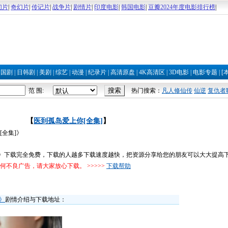
幻片
|
奇幻片
|
传记片
|
战争片
|
剧情片
|
印度电影
|
韩国电影
|
豆瓣2024年度电影排行榜
|
|
国剧
|
日韩剧
|
美剧
|
综艺
|
动漫
|
纪录片
|
高清原盘
|
4K高清区
|
3D电影
|
电影专题
|
[
范 围:
热门搜索：
凡人修仙传
仙逆
复仇者
【
医到孤岛爱上你[全集]
】
全集]》
]》下载完全免费，下载的人越多下载速度越快，把资源分享给您的朋友可以大大提高
不良广告，请大家放心下载。 >>>>>
下载帮助
》
剧情介绍与下载地址：