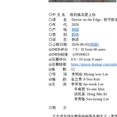
◎中 文 名: 医到孤岛爱上你
◎译 名: Doctor on the Edge / 死守
◎年 代: 2026
◎产 地:
韩国
◎类 别:
剧情
◎语 言: 韩语
◎上映日期: 2026-06-01(
韩国
)
◎IMDb评分: 7.9 / 10 from 66 users
◎IMDb链接: tt39184653
◎豆瓣评分: 0.0 / 10 from 0 users
◎豆瓣链接:
https://movie.douban.com/subj
◎集 数: 12
◎导 演: 李明佑 Myung-woo Lee
◎编 剧: 金之秀 Ji-Soo Kim
◎主 演: 李宰旭 Jae-wook Lee
辛睿恩 Ye-eun Shin
洪民基 Hong Min Ki
李秀敬 Soo-kyung Lee
◎简 介
立志成为顶尖整形外科医生都志义（李宰