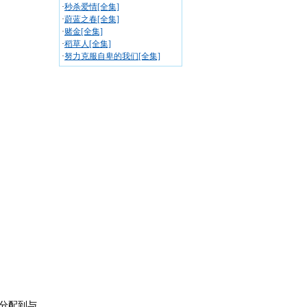
·
秒杀爱情[全集]
·
蔚蓝之春[全集]
·
赌金[全集]
·
稻草人[全集]
·
努力克服自卑的我们[全集]
分配到与