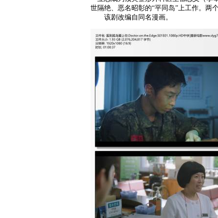
世隔绝、恶名昭彰的“平同岛”上工作。两
该剧改编自同名漫画。