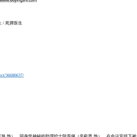
医生 / 死撑医生
ect/36680637/
旭 饰），同身世神秘的助理护士陆遐俐（辛叡恩 饰），在命运安排下被