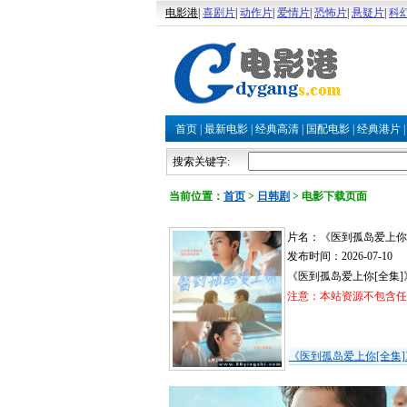
电影港
|
喜剧片
|
动作片
|
爱情片
|
恐怖片
|
悬疑片
|
科
首页
|
最新电影
|
经典高清
|
国配电影
|
经典港片
搜索关键字:
当前位置：
首页
>
日韩剧
>
电影下载页面
片名：《医到孤岛爱上你[
发布时间：2026-07-10
《医到孤岛爱上你[全集
注意：本站资源不包含任何
《医到孤岛爱上你[全集]