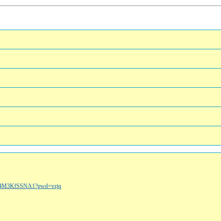
ClG4M3KfSSNA1?pwd=vzjq