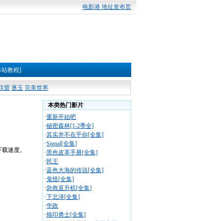
电影港 地址发布页
本站教程]
联盟
逐玉
完美世界
本类热门影片
·
重新开始吧
·
秘密森林[1-2季全]
·
其实并不在乎你[全集]
·
Signal[全集]
下载速度。
·
黑色皮革手册[全集]
·
民王
·
蓝色大海的传说[全集]
·
鬼怪[全集]
·
急救直升机[全集]
·
下北泽[全集]
·
华政
·
烙印勇士[全集]