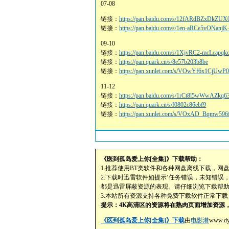
07-08
链接：
https://pan.baidu.com/s/12fARdBZxDkZ
链接：
https://pan.baidu.com/s/1en-aRCe5vONa
09-10
链接：
https://pan.baidu.com/s/1XjvRC2-mcLcap
链接：
https://pan.quark.cn/s/8e57b203b8be
链接：
https://pan.xunlei.com/s/VOwYf6x1Cj
11-12
链接：
https://pan.baidu.com/s/1rCt8l5wWwAZk
链接：
https://pan.quark.cn/s/f0802c86ebf9
链接：
https://pan.xunlei.com/s/VOxAD_Bqmw5
《医到孤岛爱上你[全集]》下载帮助：
1.推荐使用BT类软件和各种网盘离线下载，网
2.下载时迅雷软件如提示‘任务错误，未知错误
都是迅雷屏蔽资源的表现。请仔细浏览下载帮
3.本站所有资源支持各种免费下载软件正常下
提示：4K高清区的资源将在熟肉页面增加资源，
《医到孤岛爱上你[全集]》下载
由
电影港
www.