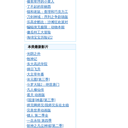
·
修剪草坪的小黄人
·
了不起的菲丽西
·
猫和老鼠：查理和巧克力工
·
刀剑神域：序列之争剧场版
·
乐高史酷比：沙滩狂欢派对
·
蝙蝠侠无极限：动物本能
·
傻瓜特工大冒险
·
海绵宝宝历险记2
本类最新影片
·
光阴之外
·
牧神记
·
东大高武学院
·
择日飞升
·
大主宰年番
·
沧元图[第三季]
·
斗罗大陆2：绝世唐门
·
凡人修仙传
·
遮天 动画版
·
[国漫]神墓[第三季]
·
师兄啊师兄/我师兄实在太稳
·
完美世界动画版
·
镖人 第二季全
·
一念永恒 第四季
·
斩神之凡尘神域[第二季]