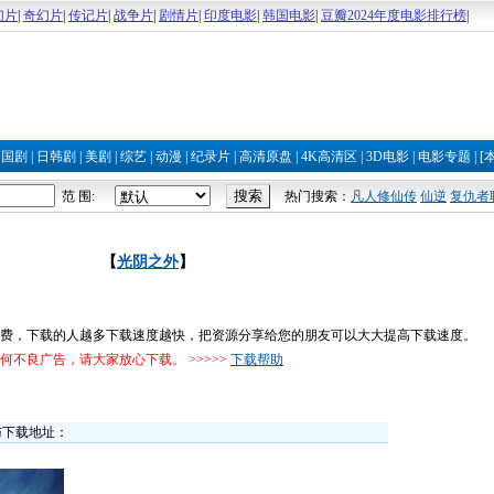
幻片
|
奇幻片
|
传记片
|
战争片
|
剧情片
|
印度电影
|
韩国电影
|
豆瓣2024年度电影排行榜
|
|
国剧
|
日韩剧
|
美剧
|
综艺
|
动漫
|
纪录片
|
高清原盘
|
4K高清区
|
3D电影
|
电影专题
|
[
范 围:
热门搜索：
凡人修仙传
仙逆
复仇者
【
光阴之外
】
费，下载的人越多下载速度越快，把资源分享给您的朋友可以大大提高下载速度。
不良广告，请大家放心下载。 >>>>>
下载帮助
与下载地址：