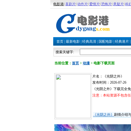
电影港
|
喜剧片
|
动作片
|
爱情片
|
恐怖片
|
悬疑片
|
科
首页
|
最新电影
|
经典高清
|
国配电影
|
经典港片
搜索关键字:
当前位置：
首页
>
动漫
>
电影下载页面
片名：《光阴之外》
发布时间：2026-07-26
《光阴之外》下载完全免
注意：本站资源不包含任何
《光阴之外》
剧情介绍