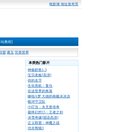
电影港 地址发布页
本站教程]
联盟
逐玉
完美世界
本类热门影片
·
神偷奶爸1-3
·
宝贝老板[高清]
·
你的名字
·
生化危机：复仇
·
在这世界的角落
·
哆啦A梦.大雄的南极冰冰凉
·
银河守卫队
·
小叮当：永无兽传奇
·
最终幻想15：王者之剑
·
冰雪奇缘[国语高清]
·
正义联盟：神魔之战
·
功夫熊猫3