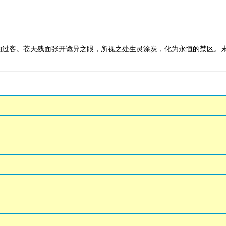
的过客。苍天残面张开诡异之眼，所视之处生灵涂炭，化为永恒的禁区。