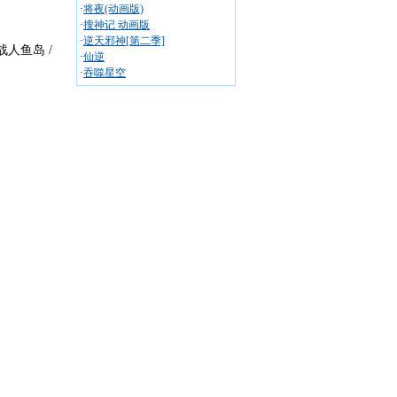
·
将夜(动画版)
·
搜神记 动画版
·
逆天邪神[第二季]
战人鱼岛 /
·
仙逆
·
吞噬星空