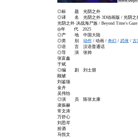
◎标 题 光阴之外
◎译 名 光阴之外 3D动画版 / 光阴之外·
光阴之外·决战海尸族 / Beyond Time's Gaze /
◎年 代 2025
◎产 地 中国大陆
◎类 别
动作
/ 动画 /
奇幻
/
武侠
/
古
◎语 言 汉语普通话
◎导 演 张帅
张富鑫
于斌
◎编 剧 刘士朋
顾虓
刘鉴颉
金卉
吴伟怡
◎演 员 陈张太康
凌振赫
常文涛
万舒心
刘思岑
拾酒
马悦文