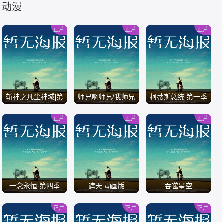
动漫
/
/
正片
正片
正片
斩神之凡尘神域[第
师兄啊师兄/我师兄
柯蒂斯总统 第一季
二季]
实在太稳健了
正片
正片
正片
/
/
/
一念永恒 第四季
遮天 动画版
吞噬星空
正片
正片
正片