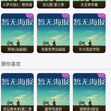
斗罗大陆2：绝世唐
沧元图 第三季
大主宰年番
门
正片
正片
正片
/
/
/
将夜(动画版)
完美世界动画版
东大高武学院
猜你喜欢
/
/
/
正片
正片
高玩救未来[第二季
屠宰场准则
钢铁侠3部全