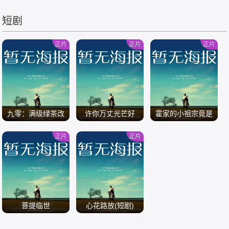
城[第三季]
短剧
/
/
/
正片
正片
正片
九零：满级绿茶改
许你万丈光芒好
霍家的小祖宗竟是
造反派计划
无敌小将军
正片
正片
/
/
/
菩提临世
心花路放(短剧)