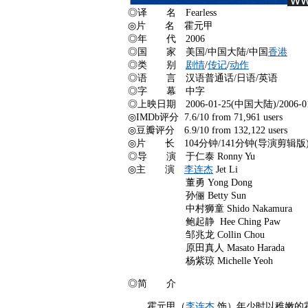
◎译 名 Fearless
◎片 名 霍元甲
◎年 代 2006
◎国 家 美国/中国大陆/中国
香港
◎类 别
剧情
/
传记
/
动作
◎语 言 汉语普通话/日语/英语
◎字 幕 中字
◎上映日期 2006-01-25(中国大陆)/2006-01
◎IMDb评分 7.6/10 from 71,961 users
◎豆瓣评分 6.9/10 from 132,122 users
◎片 长 104分钟/141分钟(导演剪辑版
◎导 演 于仁泰 Ronny Yu
◎主 演
李连杰
Jet Li
董勇 Yong Dong
孙俪 Betty Sun
中村狮童 Shido Nakamura
鲍起静 Hee Ching Paw
邹兆龙 Collin Chou
原田真人 Masato Harada
杨紫琼 Michelle Yeoh
◎简 介
霍元甲（
李连杰
饰）年少时以稚嫩的