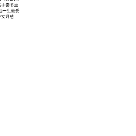
高手秦爷重
他一生最爱
孙女月慈