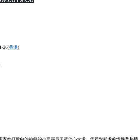
-26(
香港
)
)
霍家拳打败向他挑衅的小恶霸后习武信心大增，凭着对武术的悟性及热情