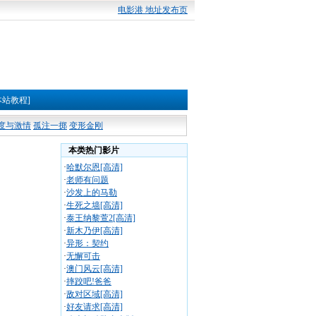
电影港 地址发布页
本站教程]
度与激情
孤注一掷
变形金刚
本类热门影片
·
哈默尔恩[高清]
·
老师有问题
·
沙发上的马勒
·
生死之墙[高清]
·
泰王纳黎萱2[高清]
·
新木乃伊[高清]
·
异形：契约
·
无懈可击
·
澳门风云[高清]
·
摔跤吧!爸爸
·
敌对区域[高清]
·
好友请求[高清]