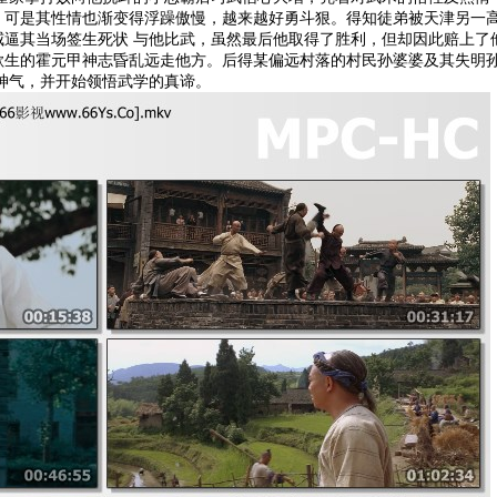
，可是其性情也渐变得浮躁傲慢，越来越好勇斗狠。得知徒弟被天津另一
威逼其当场签生死状 与他比武，虽然最后他取得了胜利，但却因此赔上了
欲生的霍元甲神志昏乱远走他方。后得某偏远村落的村民孙婆婆及其失明
神气，并开始领悟武学的真谛。