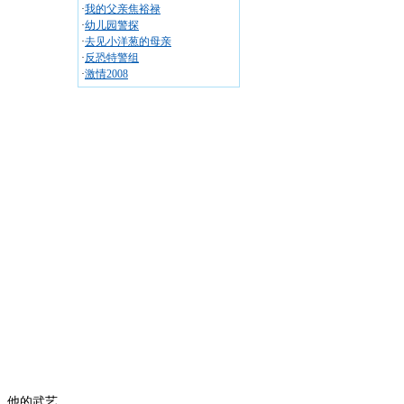
·
我的父亲焦裕禄
·
幼儿园警探
·
去见小洋葱的母亲
·
反恐特警组
·
激情2008
，他的武艺