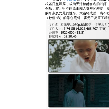
根基日益深厚，成为天津赫赫有名的武师
创后，霍元甲不问原由闯入秦爷的寿宴，
的母亲及女儿的性命。大错铸成后，痛不
（孙俪 饰）的悉心照料，霍元甲复原了精