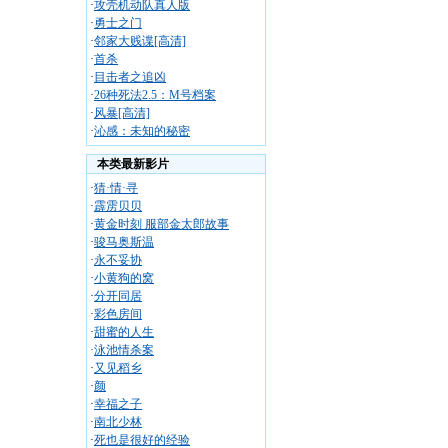
·
攻壳机动队真人版
·
勇士之门
·
邻家大贱谍[高清]
·
首杀
·
目击者之追凶
·
26种死法2.5：M号档案
·
风暴[高清]
·
沁感：未知的秘密
本类最新影片
·
猜·情·寻
·
霹雳贝贝
·
黄金时刻 服部金太郎故事
·
骏马奥斯温
·
永不妥协
·
小黄狗的窝
·
分开同居
·
彩色房间
·
甜蜜的人生
·
泳池情杀案
·
又见稻乡
·
颜
·
幸福之子
·
南北少林
·
死也是很好的经验