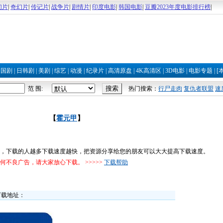
幻片
|
奇幻片
|
传记片
|
战争片
|
剧情片
|
印度电影
|
韩国电影
|
豆瓣2023年度电影排行榜
|
|
国剧
|
日韩剧
|
美剧
|
综艺
|
动漫
|
纪录片
|
高清原盘
|
4K高清区
|
3D电影
|
电影专题
|
[
范 围:
热门搜索：
行尸走肉
复仇者联盟
速
【
霍元甲
】
，下载的人越多下载速度越快，把资源分享给您的朋友可以大大提高下载速度。
不良广告，请大家放心下载。 >>>>>
下载帮助
下载地址：