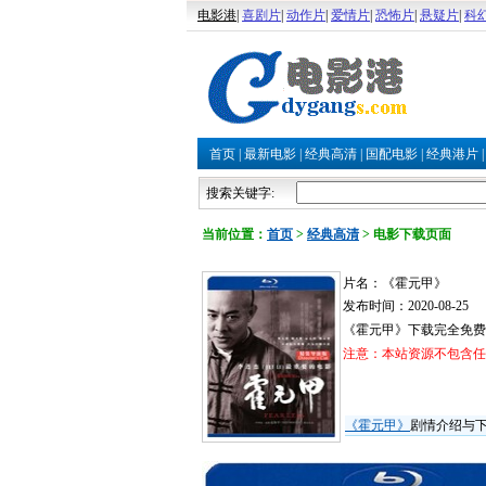
电影港
|
喜剧片
|
动作片
|
爱情片
|
恐怖片
|
悬疑片
|
科
首页
|
最新电影
|
经典高清
|
国配电影
|
经典港片
搜索关键字:
当前位置：
首页
>
经典高清
>
电影下载页面
片名：《霍元甲》
发布时间：2020-08-25
《霍元甲》下载完全免费
注意：本站资源不包含任何
《霍元甲》
剧情介绍与