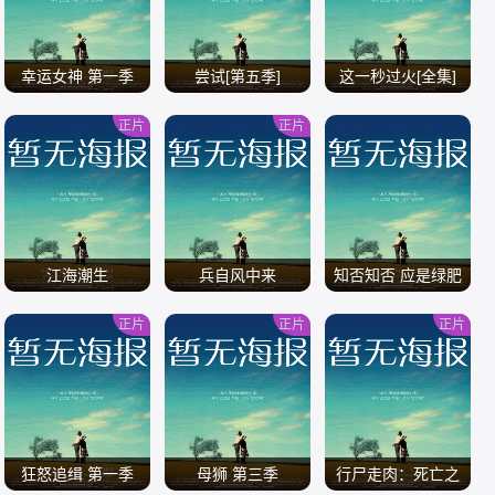
幸运女神 第一季
尝试[第五季]
这一秒过火[全集]
正片
正片
/
/
/
江海潮生
兵自风中来
知否知否 应是绿肥
红瘦[全集]
正片
正片
正片
/
/
/
狂怒追缉 第一季
母狮 第三季
行尸走肉：死亡之