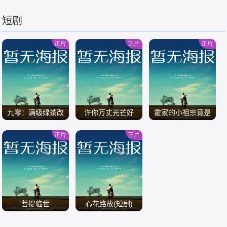
城[第三季]
短剧
/
/
/
正片
正片
正片
九零：满级绿茶改
许你万丈光芒好
霍家的小祖宗竟是
造反派计划
无敌小将军
正片
正片
/
/
/
菩提临世
心花路放(短剧)