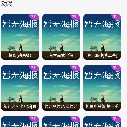
动漫
/
/
正片
正片
正片
将夜(动画版)
东大高武学院
逆天邪神[第二季]
正片
正片
正片
/
/
/
斩神之凡尘神域[第
师兄啊师兄/我师兄
柯蒂斯总统 第一季
二季]
实在太稳健了
正片
正片
正片