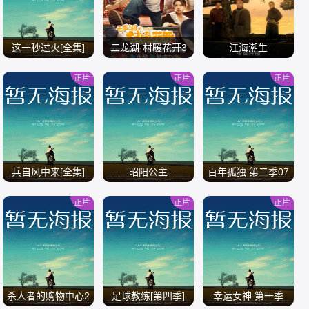
这一秒过火[全集]
二龙湖·村暖花开3
江海潮生
[全集]
正片
正片
正片
/
/
/
兵自风中来[全集]
昭阳公主
百年孤独 第二季07
正片
正片
正片
/
/
/
杀人者的购物中心2
足球教练[第四季]
幸运女神 第一季