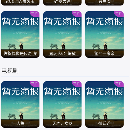
战场上的萤火虫
碎梦大道
弗兰茨
正片
正片
正片
/
/
/
佐贺偶像是传奇 梦
鬼玩人6：炼狱
猛尸一家亲
想银河乐园
电视剧
/
/
/
正片
正片
正片
人鱼
天才，女友
御廷谣