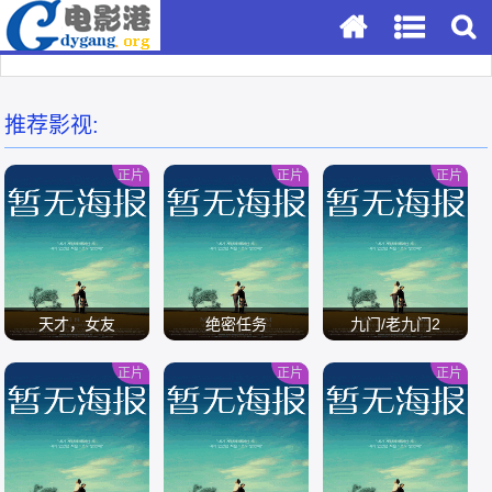
推荐影视:
正片
正片
正片
天才，女友
绝密任务
九门/老九门2
正片
正片
正片
/
/
/