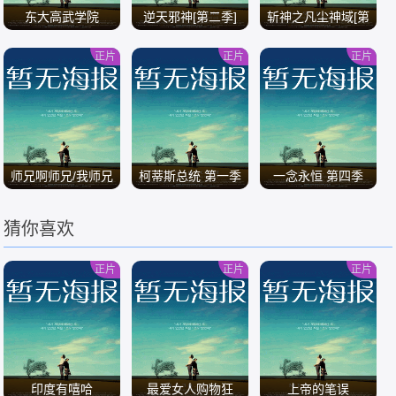
东大高武学院
逆天邪神[第二季]
斩神之凡尘神域[第
二季]
正片
正片
正片
/
/
/
师兄啊师兄/我师兄
柯蒂斯总统 第一季
一念永恒 第四季
实在太稳健了
猜你喜欢
/
/
/
正片
正片
正片
印度有嘻哈
最爱女人购物狂
上帝的笔误