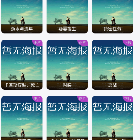
/
/
/
逝水与流年
疑婴夜生
绝密任务
正片
正片
正片
/
/
/
卡普斯穿越：死亡
时装
恶战
的反面
正片
正片
正片
/
/
/