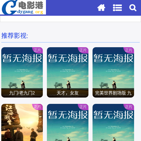
推荐影视:
正片
正片
正片
九门/老九门2
天才，女友
完美世界剧场版 九
劫焚天
正片
正片
正片
/
/
/