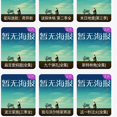
星际迷航：奇异新
谜探休格 第二季全
末日地堡[第三季]
世界[第四季]
正片
正片
正片
/
/
/
扁豆爱焖面[全集]
九个弹孔[全集]
斯特林角[全集]
正片
正片
正片
/
/
/
波兰家族[三季全]
我与沃尔特家男孩
这一秒过火[全集]