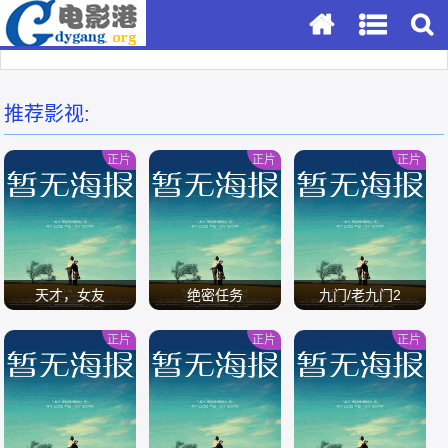
推荐影视:
正片
正片
正片
天才，女友
绝密任务
九门/老九门2
正片
正片
正片
/
/
/