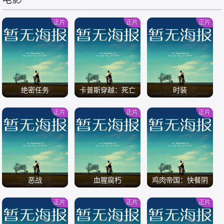
/
/
/
正片
正片
正片
绝密任务
卡普斯穿越：死亡
时装
的反面
正片
正片
正片
/
/
/
恶战
血腥腐朽
鸡肉帝国：快餐阴
谋
正片
正片
正片