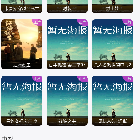
卡普斯穿越：死亡
时装
燃比娃
的反面
正片
正片
正片
/
/
/
江海潮生
百年孤独 第二季07
杀人者的购物中心2
正片
正片
正片
/
/
/
幸运女神 第一季
残酷之手
鬼玩人6：炼狱
电影