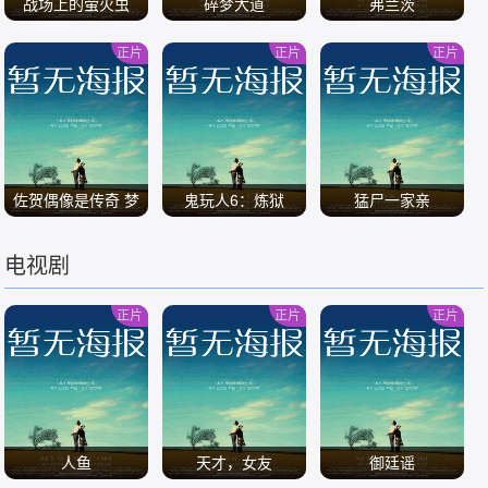
战场上的萤火虫
碎梦大道
弗兰茨
正片
正片
正片
/
/
/
佐贺偶像是传奇 梦
鬼玩人6：炼狱
猛尸一家亲
想银河乐园
电视剧
/
/
/
正片
正片
正片
人鱼
天才，女友
御廷谣