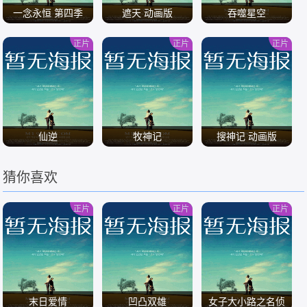
一念永恒 第四季
遮天 动画版
吞噬星空
正片
正片
正片
/
/
/
仙逆
牧神记
搜神记 动画版
猜你喜欢
/
/
/
正片
正片
正片
末日爱情
凹凸双雄
女子大小路之名侦