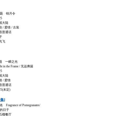
题 锦月令
5
国大陆
 爱情 / 古装
语普通话
子
飞飞
题 一瞬之光
n the Frame / 无远弗届
5
国大陆
/ 爱情
语普通话
5(未定)
集]
grance of Pomegranates/
香的日子
石榴餐厅