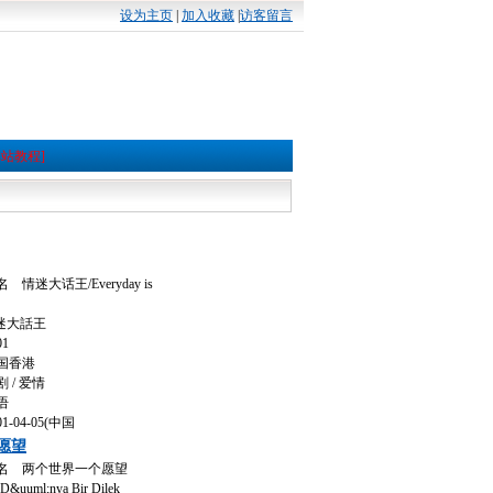
设为主页
|
加入收藏
|
访客留言
本站教程]
迷大话王/Everyday is
迷大話王
1
国香港
/ 爱情
语
-04-05(中国
愿望
名 两个世界一个愿望
uml;nya Bir Dilek