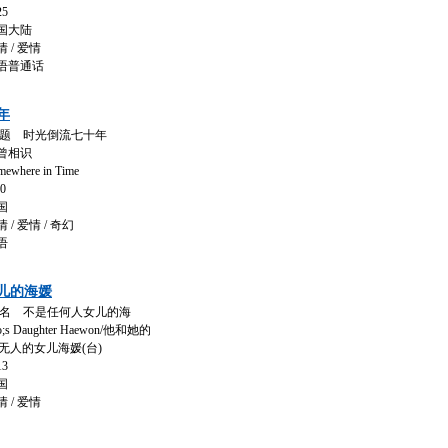
5
国大陆
/ 爱情
语普通话
年
题 时光倒流七十年
曾相识
ere in Time
0
国
 爱情 / 奇幻
语
儿的海媛
名 不是任何人女儿的海
o;s Daughter Haewon/他和她的
/无人的女儿海媛(台)
3
国
/ 爱情