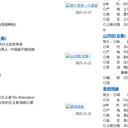
◎年 代 202
◎产 地 土
2025-11-27
情
◎类 别 爱
◎语 言 土
6(美国网络)
◎上映日期 2025
◎
山河枕[全集]
集]
简介：◎标 
为什么依然单身
◎年 代 202
人 / 中国版不能结婚
◎产 地 中
◎类 别 剧情 /
◎语 言 汉
2025-11-22
◎导 演 周
情
綦晓
话
◎编 剧 汪
◎演
香槟情缘
简介：◎译 
he Materialists/
◎片 名 Champa
)/实利主义者/钱财心爱
◎年 代 202
◎产 地 美
2025-11-21
◎类 别 喜剧 
◎语 言 英
◎上映日期 2025