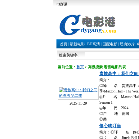
电影港
|
首页
|
最新电影
|
BD高清
|
国配电影
|
经典港片
|
搜索关键字:
当前位置：
首页
> 高级搜索 迅雷电影列表
贵族高中：我们之间
简介：
◎译 名 贵族高中：
季/Maxton Hall - The Wor
◎片 名 Maxton Hall - D
Season 1
2025-11-29
◎年 代 2024
◎产 地 德国
◎类
偷心响叮当
简介：◎译 名 偷
◎片 名 Jingle Bell H