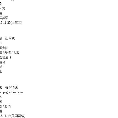
5
耳其
情
耳其语
-11-25(土耳其)
题 山河枕
5
国大陆
 爱情 / 古装
语普通话
靖韬
卉
洪
名 香槟情缘
gne Problems
5
国
/ 爱情
语
-11-19(美国网络)