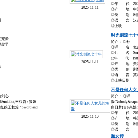
◎年 代 202
2025-11-11
◎产 地 中
情
◎类 别 剧情 
话
◎语 言 汉
◎上映
时光倒流七十
意宠爱
简介： ◎标 
要趁早
◎译 名 似
◎片 名 Somewh
◎年 代 198
情
2025-11-11
◎产 地 美
话
◎类 别 剧情 /
◎语 言 英
◎上映日期
不是任何人女
地剑心
简介： ◎译 
ddot;王权篇 / 狐妖
媛/Nobody&rsqu
王权篇 / Sword and
白日梦(台)/惠媛
◎年 代 201
2025-11-10
◎产 地 韩
◎类 别 剧情 
◎语 言
魔女传