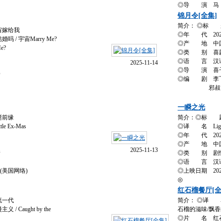
情
◎导 演 马
锦月令[全集]
简介： ◎标 
宙嫁给我
◎年 代 202
/ 宇宙Marry Me?
◎产 地 中
Me?
◎类 别 喜剧 /
◎语 言 汉
2025-11-14
◎导 演 喜
情
◎编 剧 李
邪叔
一瞬之光
诞前缘
简介：◎标 
e Ex-Mas
◎译 名 Light i
◎年 代 202
◎产 地 中
2025-11-13
情
◎类 别 剧情 
◎语 言 汉
2(美国网络)
◎上映日期 202
◎
红石榴餐厅[全
流一代
简介： ◎译 名 Fra
Caught by the
石榴的滋味/飘
◎片 名 红