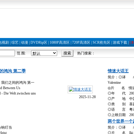
电视剧
|
综艺
|
动漫
|
DVDRip区
|
1080P高清区
|
720P高清区
|
SCR抢先区
|
游戏下载
|
[
范 围:
热门搜索：
的鸿沟 第二季
情迷大话王
简介：◎译 名 情
我们之间的鸿沟 第一
Valentine
ld Between Us
◎片 名 情
ie Welt zwischen uns
◎年 代 200
2025-11-28
◎产 地 中
◎类 别 喜剧 
◎语 言 粤
◎上映日期 2001
两个世界一个
心响叮当
简介：◎译 
eist
◎片 名 Iki D&u