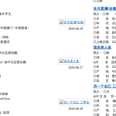
◎上映
沧月星澜[全集
孩不平凡
简介：◎译 
◎片 名 沧
◎年 代 202
国澳门 / 中国香港 /
◎产 地 中
2026-06-29
◎类 别 剧情 /
/ 同性
◎语 言 汉
语普通话
◎上映日期 2026
谎岛美人鱼
中註定那頭鵝
简介： ◎标 
你
◎译 名 如果人鱼不
irl / 命中注定那头鹅
◎片 名 謊
◎年 代 202
2026-06-27
◎产 地 中国
情
◎类 别 爱
◎语 言 粤
另一个自己 
简介： ◎片 名: Z
中有林
◎中 文 名: 另
d Eyes
◎译 名: 橄
◎年 代: 20
2026-06-26
◎产 地: 土
 / 犯罪
◎类 别: 剧情