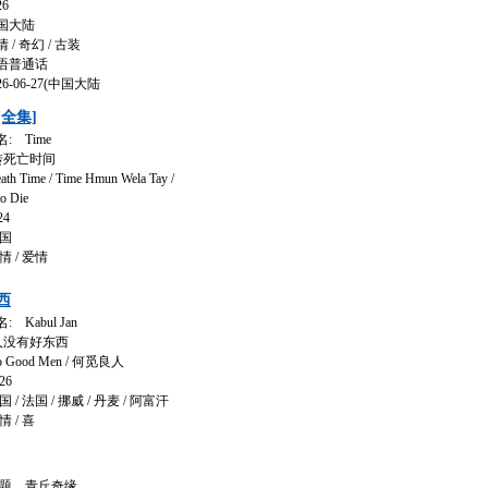
6
国大陆
 奇幻 / 古装
语普通话
-06-27(中国大陆
全集]
 Time
扭转死亡时间
ime / Time Hmun Wela Tay /
to Die
4
国
 / 爱情
西
Kabul Jan
男人没有好东西
ood Men / 何觅良人
26
 法国 / 挪威 / 丹麦 / 阿富汗
 / 喜
题 青丘奇缘