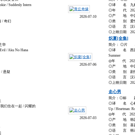
/ Suddenly Intern
◎译 名 九幽
◎年 代 202
◎产 地 中
2026-07-10
 / 奇幻
◎类 别 爱情 /
◎语 言 汉
◎上映日期 2026
炽夏[全集]
之华
简介： ◎片 
l / Aku No Hana
◎译 名 西风向晚 /
Summer
◎年 代 202
2026-07-06
◎产 地 中
/ 悬疑
◎类 别 剧情 
◎语 言 汉
◎上映日期 2026
走心男
简介：◎标 
火
◎译 名 心机特务(台)
我们住在一起 / 闪耀的
Up / Heartman: R
◎年 代 202
2026-07-03
◎产 地 韩
◎类 别 喜剧 
情
◎语 言 韩
话