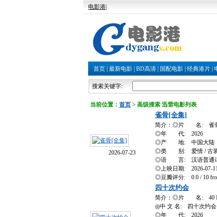
电影港
|
首页
|
最新电影
|
BD高清
|
国配电影
|
经典港片
|
搜索关键字:
当前位置：
首页
> 高级搜索 迅雷电影列表
雀骨[全集]
简介：◎片 名: 雀
◎年 代: 2026
◎产 地: 中国大陆
◎类 别: 爱情 / 古
2026-07-23
◎语 言: 汉语普通
◎上映日期: 2026-07-
◎豆瓣评分: 0.0 / 10 from
四十次约会
简介：◎片 名: 40 Dates
◎中 文 名: 四十次约会
◎年 代: 2026