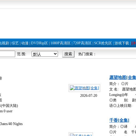
电视剧
|
综艺
|
动漫
|
DVDRip区
|
1080P高清区
|
720P高清区
|
SCR抢先区
|
游戏下载
|
[
范 围:
热门搜索：
愿望地图[全集
骨
简介： ◎片 名: El
文 名: 愿望地图
装
Longing◎年
2026-07-20
话
◎类 别: 剧
11(中国大陆)
语◎上映日期:
 0 user
千香[全集]
/40 Nights
简介：◎译 名 
◎片 名 千