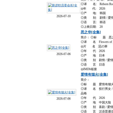
◎译 名: Reborn Rookie 
◎年 代: 2026
◎产 地: 韩国
2026-07-10
◎类 别: 剧情 / 爱情
◎语 言: 韩语
◎上映日期: 20
恶之华[全集]
简介： ◎标 题 恶
◎译 名 Flowers of Evi
◎片 名 惡の華
◎年 代 2026
2026-07-06
◎产 地 日本
◎类 别 剧情 / 爱情 
◎语 言 日语
◎IMDb链接
爱情有烟火[全集]
简介：
◎标 题 爱情有烟
◎译 名 投行男女 / 
品格
◎年 代 2026
2026-07-06
◎产 地 中国大陆
◎类 别 喜剧 / 爱
◎语 言 汉语普通