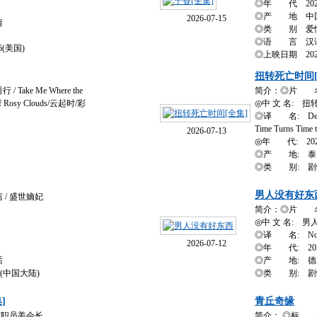
◎年 代 202
◎产 地 中
2026-07-15
情
◎类 别 爱情 /
◎语 言 汉
6(美国)
◎上映日期 2026
扭转死亡时间[
ke Me Where the
简介：◎片 名:
 of Rosy Clouds/云起时/彩
◎中 文 名: 
◎译 名: Death T
Time Turns Time 
2026-07-13
◎年 代: 202
◎产 地: 泰
◎类 别: 剧情
男人没有好东
/ 盛世嫡妃
简介：◎片 名: 
◎中 文 名: 
◎译 名: No G
2026-07-12
装
◎年 代: 20
话
◎产 地: 德国 /
9(中国大陆)
◎类 别: 剧情
]
青丘奇缘
进职员姜会长
简介： ◎标 