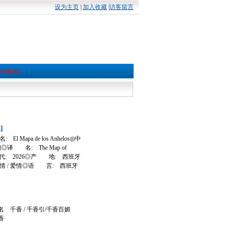
设为主页
|
加入收藏
|
访客留言
本站教程]
]
 Mapa de los Anhelos◎中
◎译 名: The Map of
 代: 2026◎产 地: 西班牙
情 / 爱情◎语 言: 西班牙
千香 / 千香引/千香百媚
香