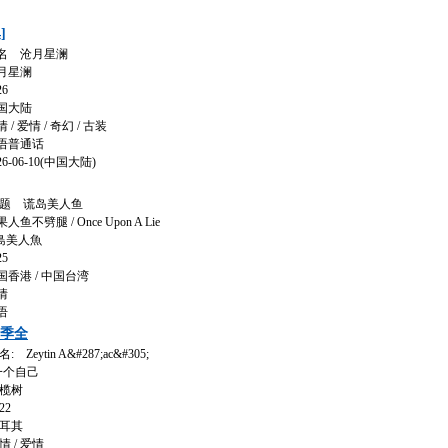
]
名 沧月星澜
月星澜
6
国大陆
 爱情 / 奇幻 / 古装
语普通话
-06-10(中国大陆)
题 谎岛美人鱼
劈腿 / Once Upon A Lie
島美人魚
5
香港 / 中国台湾
情
语
三季全
eytin A&#287;ac&#305;
一个自己
榄树
22
耳其
 / 爱情